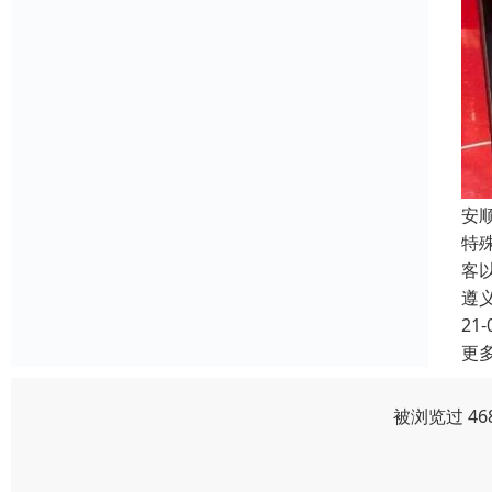
安
特
客
遵
21-
更
被浏览过 46