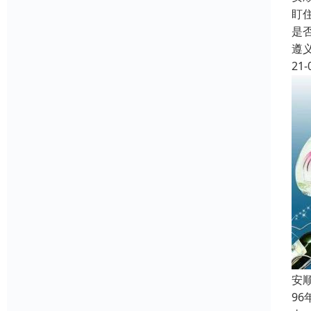
盯
是
遵
21-
安
9