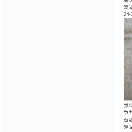
遵
24-
贵
致
台
遵