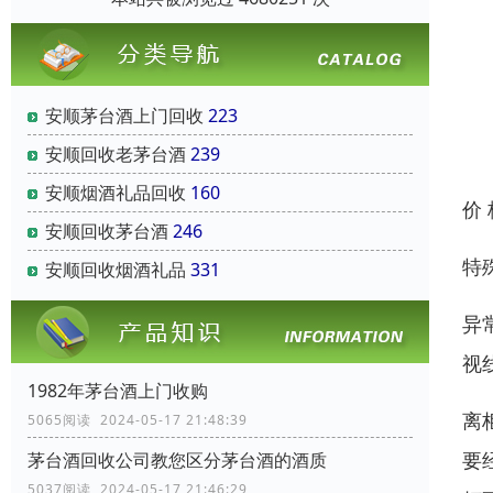
安顺茅台酒上门回收
223
安顺回收老茅台酒
239
安顺烟酒礼品回收
160
价
安顺回收茅台酒
246
特
安顺回收烟酒礼品
331
异
视
1982年茅台酒上门收购
离
5065阅读 2024-05-17 21:48:39
要
茅台酒回收公司教您区分茅台酒的酒质
5037阅读 2024-05-17 21:46:29