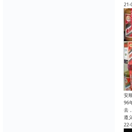
21-
安
9
去
遵
22-