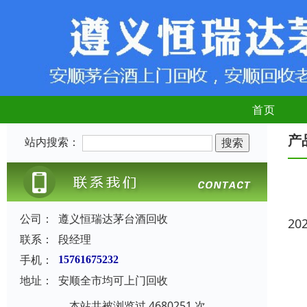
首页
产
站内搜索：
公司：
遵义恒瑞达茅台酒回收
20
联系：
段经理
手机：
15761675232
地址：
安顺全市均可上门回收
本站共被浏览过 4680251 次