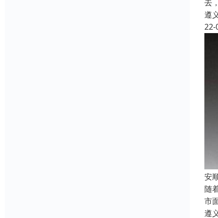
去
遵
22-
安
随
市
遵