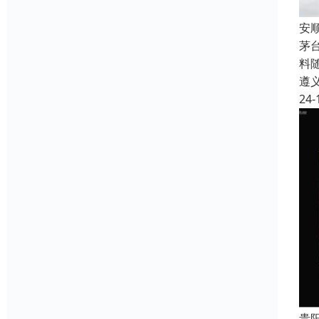
安
茅
料
遵
24-
贵