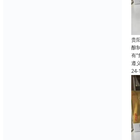
贵
酿
有
遵
24-