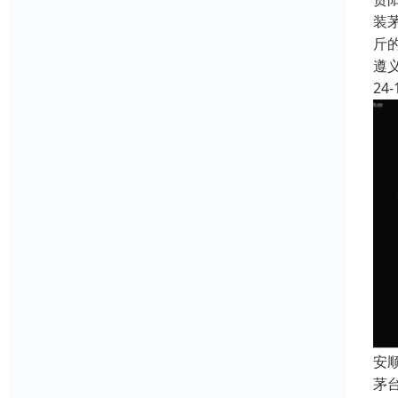
装
斤
遵
24-
安
茅