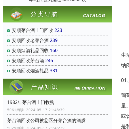
安顺茅台酒上门回收
223
安顺回收老茅台酒
239
安顺烟酒礼品回收
160
生
安顺回收茅台酒
246
纳
安顺回收烟酒礼品
331
0
葡
1982年茅台酒上门收购
量
5061阅读 2024-05-17 21:48:39
或
茅台酒回收公司教您区分茅台酒的酒质
是
5029阅读 2024-05-17 21:46:29