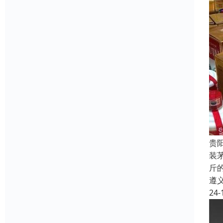
贵
装
斤
遵
24-