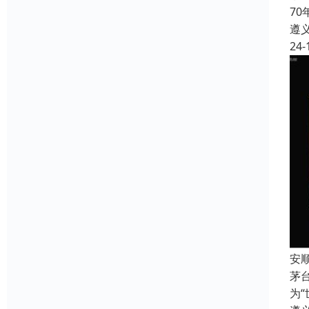
7
遵
24-
安
茅
为