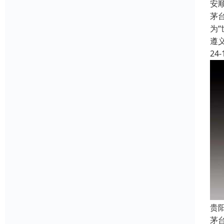
安
茅
为
遵
24-
贵
茅