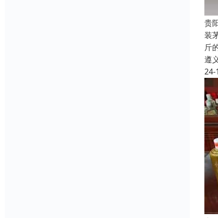
贵
装
斤
遵
24-