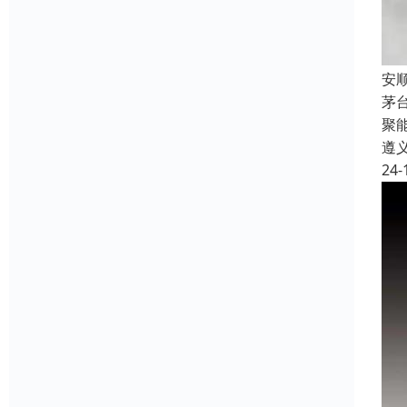
安
茅
聚
遵
24-