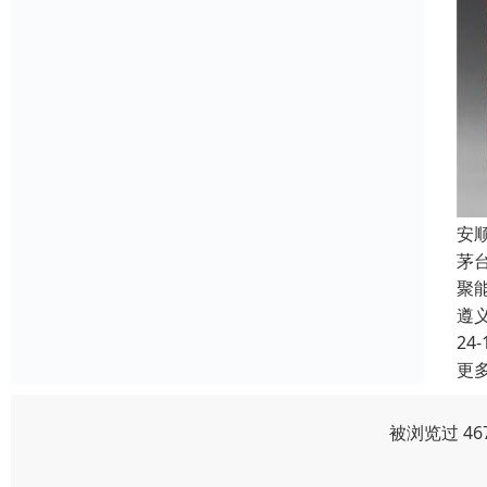
安
茅
聚
遵
24-
更
被浏览过 46