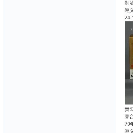
制
遵
24-
贵
茅
7
遵