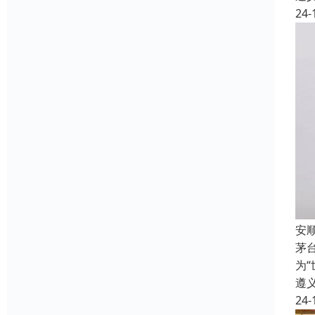
24-
安
茅
为
遵
24-