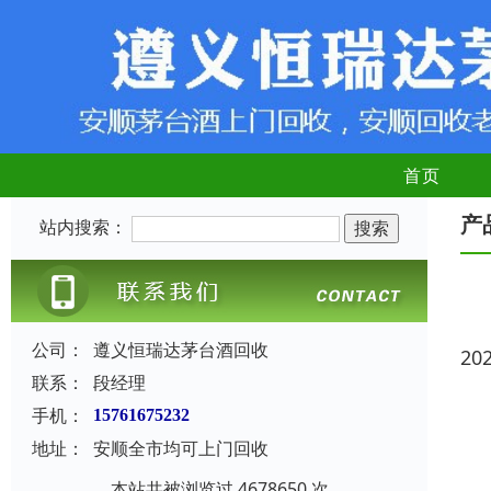
首页
产
站内搜索：
公司：
遵义恒瑞达茅台酒回收
20
联系：
段经理
手机：
15761675232
地址：
安顺全市均可上门回收
本站共被浏览过 4678650 次