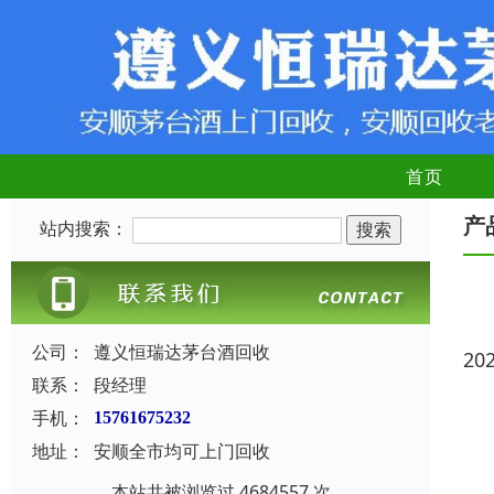
首页
产
站内搜索：
公司：
遵义恒瑞达茅台酒回收
20
联系：
段经理
手机：
15761675232
地址：
安顺全市均可上门回收
本站共被浏览过 4684557 次