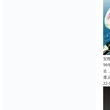
安
9
去
遵
22-