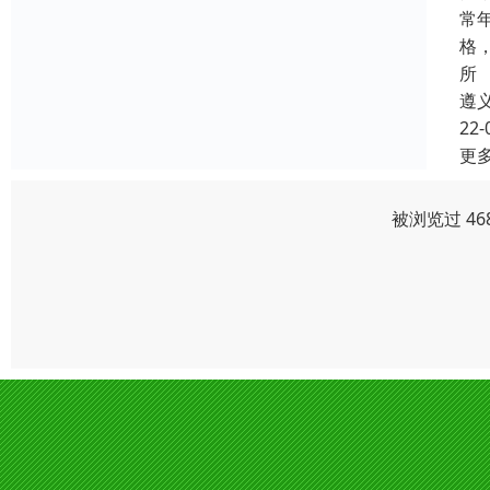
常
格
所
遵
22-
更
被浏览过 46