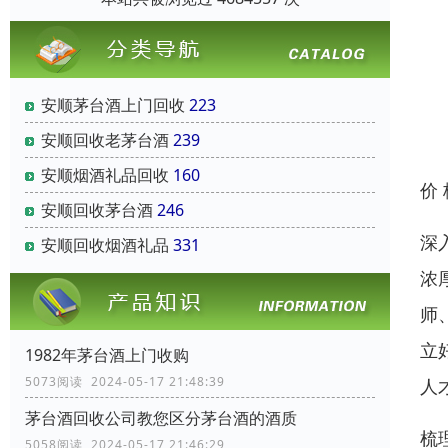
安顺茅台酒上门回收
223
安顺回收老茅台酒
239
安顺烟酒礼品回收
160
价
安顺回收茅台酒
246
深
安顺回收烟酒礼品
331
浓
师
立
1982年茅台酒上门收购
5073阅读 2024-05-17 21:48:39
人
茅台酒回收公司教您区分茅台酒的酒质
梳
5058阅读 2024-05-17 21:46:29