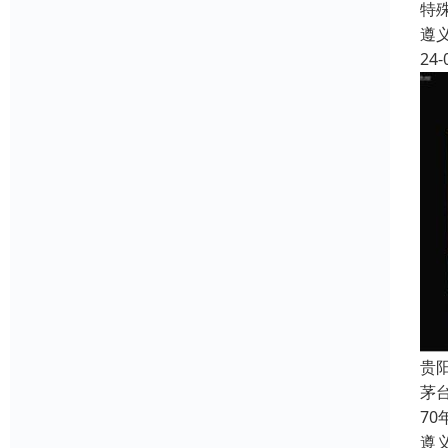
特
遵
24-
贵
茅
7
遵