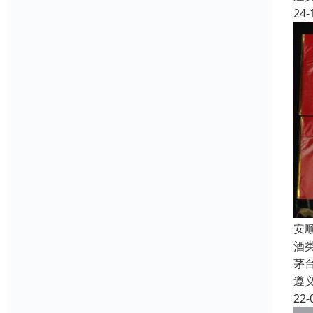
24-
安
酒
茅
遵
22-