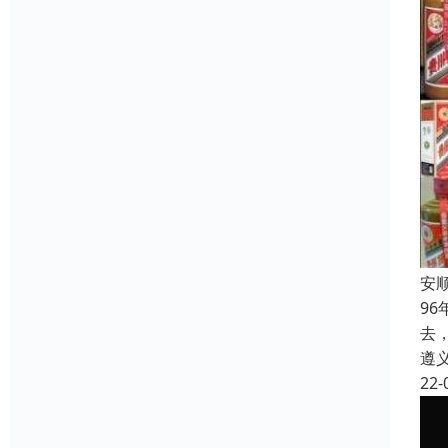
安
9
去
遵
22-