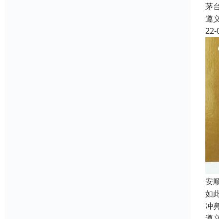
茅
遵
22-
安
如
冲
遵