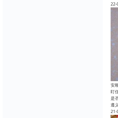
22-
安
盯
是
遵
21-