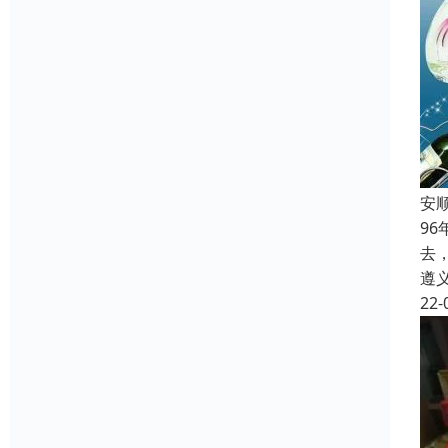
安
9
去
遵
22-