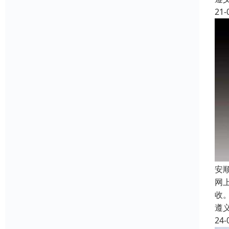
21-
安
网
收
遵
24-