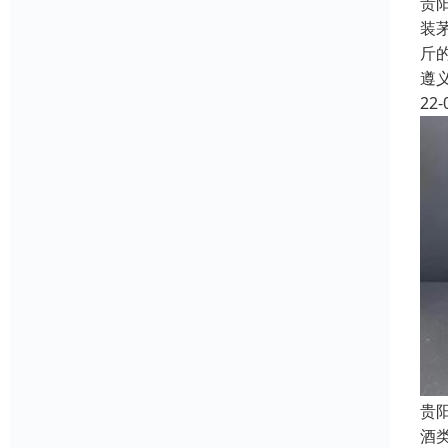
贵
装
斤
遵
22-
贵
酒