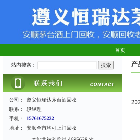
首页
产
站内搜索：
公司：
遵义恒瑞达茅台酒回收
20
联系：
段经理
手机：
15761675232
地址：
安顺全市均可上门回收
本站共被浏览过 4695638 次