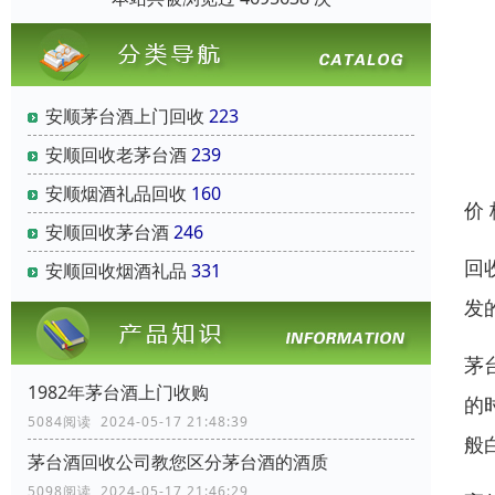
安顺茅台酒上门回收
223
安顺回收老茅台酒
239
安顺烟酒礼品回收
160
价
安顺回收茅台酒
246
回
安顺回收烟酒礼品
331
发
茅
1982年茅台酒上门收购
的
5084阅读 2024-05-17 21:48:39
般
茅台酒回收公司教您区分茅台酒的酒质
5098阅读 2024-05-17 21:46:29