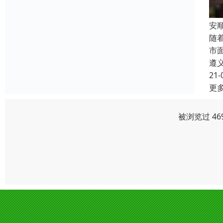
安
随
市
遵
21-
更
被浏览过 46