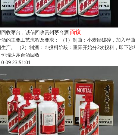
面议
顺回收茅台，诚信回收贵州茅台酒
台酒的主要工艺流程及要求： （1）制曲：小麦经破碎，加入母曲
酒生产。 （2）制酒： ①投料阶段：重阳开始分2次投料，即下
义恒瑞达茅台酒回收
10-09 23:51:01