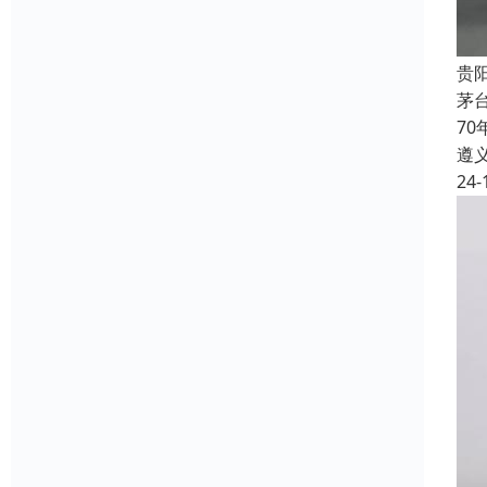
贵
茅
7
遵
24-