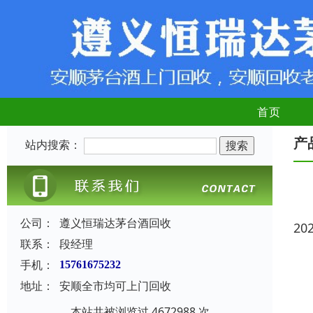
首页
产
站内搜索：
公司：
遵义恒瑞达茅台酒回收
20
联系：
段经理
手机：
15761675232
地址：
安顺全市均可上门回收
本站共被浏览过 4672988 次