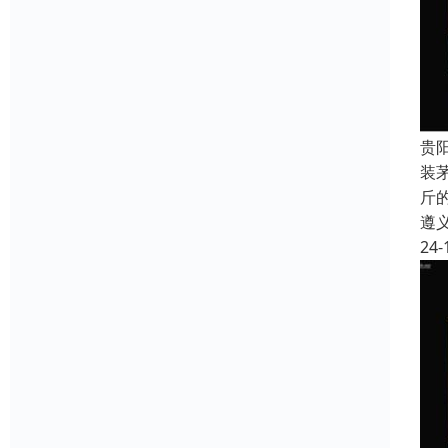
贵
装
斤
遵
24-