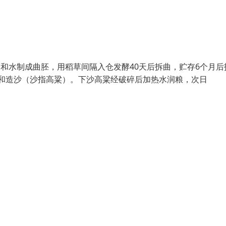
和水制成曲胚，用稻草间隔入仓发酵40天后拆曲，贮存6个月后
沙和造沙（沙指高粱）。下沙高粱经破碎后加热水润粮，次日