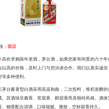
 格：
面议
年高价求购陈年老酒，茅台酒，如果您家有闲置的六十年
会以高的价格，及时上门与您洽谈合作。我们以真实诚信
付等多种便利。
天茅台酱香型白酒采用高温制曲，二次投料，堆积发酵的
成。其酒味呈酱香、窖底香、醇甜香而具独特风格。酒体
香、糊香配合谐调，口味细腻、雅致，空杯留香持久。