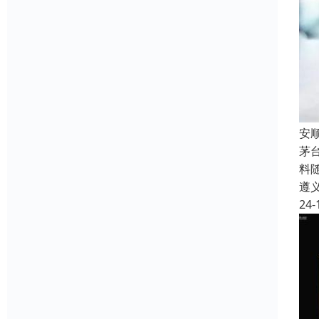
安
茅
料
遵
24-