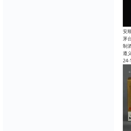
安
茅
制
遵
24-