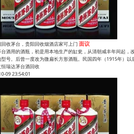
面议
阳回收茅台，贵阳回收烟酒店家可上门
茅台酒用的酒瓶，初是用本地生产的缸瓮，从清朝咸丰年间起，改用
的型号。后曾一度改为微扁长方形酒瓶。民国四年（1915年）
义恒瑞达茅台酒回收
10-09 23:54:01