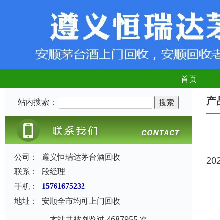
首页
产
站内搜索：
公司：
遵义恒瑞达茅台酒回收
20
联系：
段经理
手机：
15761675232
地址：
安顺全市均可上门回收
本站共被浏览过 4687955 次