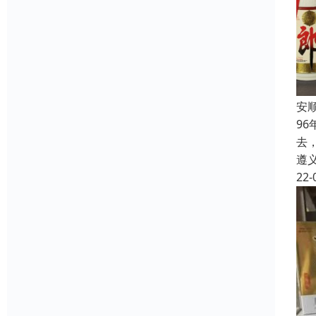
安
9
去
遵
22-