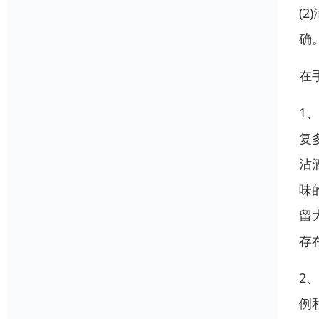
(
确
在
1
复
沾
味
留
存
2
例