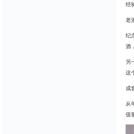
经
老
纪
酒
另
这
成
从
值