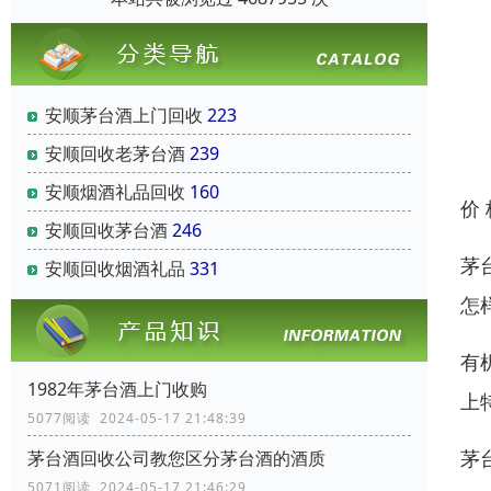
安顺茅台酒上门回收
223
安顺回收老茅台酒
239
安顺烟酒礼品回收
160
价
安顺回收茅台酒
246
茅
安顺回收烟酒礼品
331
怎
有
1982年茅台酒上门收购
上
5077阅读 2024-05-17 21:48:39
茅
茅台酒回收公司教您区分茅台酒的酒质
5071阅读 2024-05-17 21:46:29