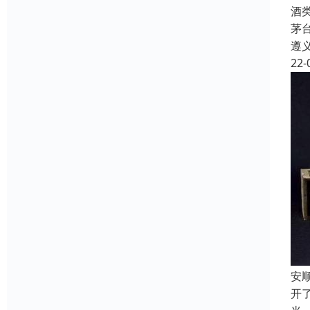
酒
茅
遵
22-
安
开