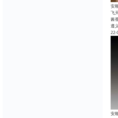
安
飞
酱
遵
22-
安