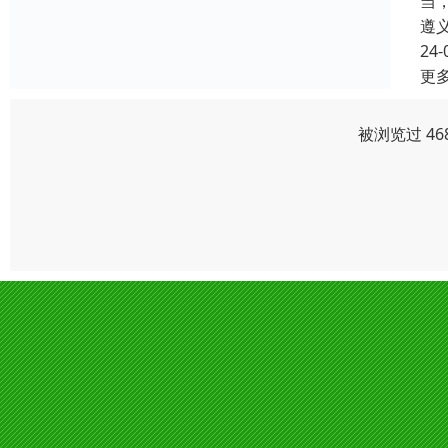
当
遵
24-
更
被浏览过 46