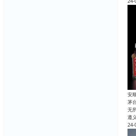
24-
安
茅
无
遵
24-