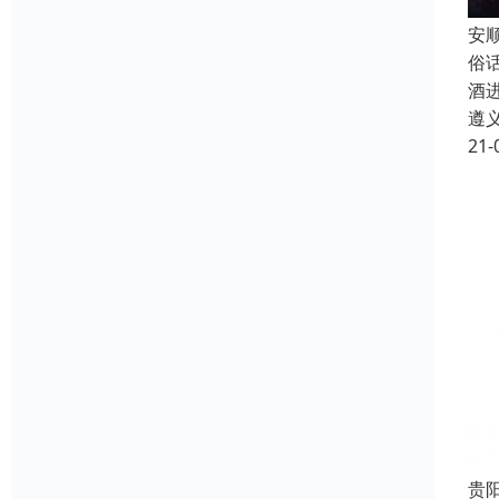
安
俗
酒
遵
21-
贵