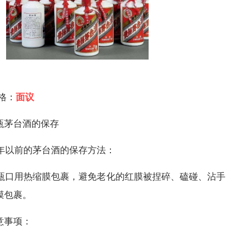
 格：
面议
瓶茅台酒的保存
6年以前的茅台酒的保存方法：
. 瓶口用热缩膜包裹，避免老化的红膜被捏碎、磕碰、沾手
膜包裹。
意事项：