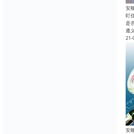
安
盯
是
遵
21-
安