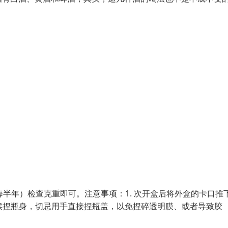
半年）检查克重即可。注意事项：1. 次开盒后将外盒的卡口推
时候捏瓶身，切忌用手直接捏瓶盖，以免捏碎透明膜、或者导致胶