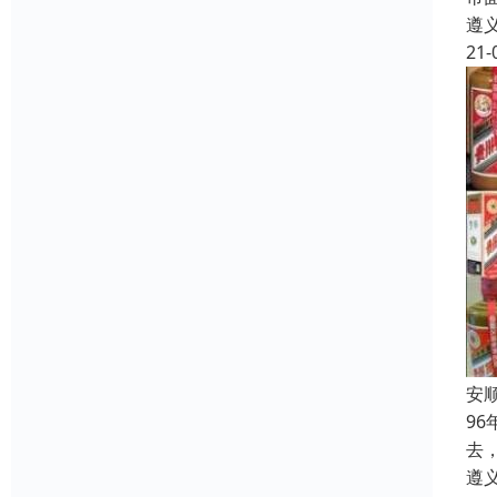
遵
21-
安
9
去
遵