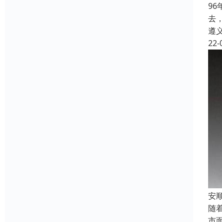
9
去
遵
22-
安
随
市