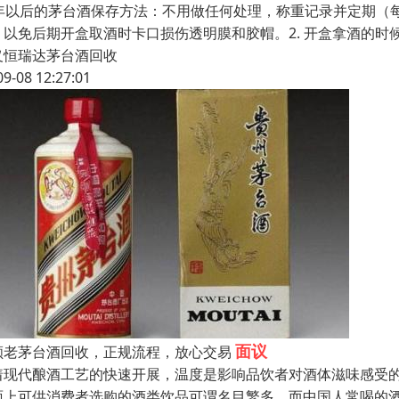
6年以后的茅台酒保存方法：不用做任何处理，称重记录并定期（每
，以免后期开盒取酒时卡口损伤透明膜和胶帽。2. 开盒拿酒的
义恒瑞达茅台酒回收
09-08 12:27:01
面议
顺老茅台酒回收，正规流程，放心交易
着现代酿酒工艺的快速开展，温度是影响品饮者对酒体滋味感受的
面上可供消费者选购的酒类饮品可谓名目繁多。而中国人常喝的