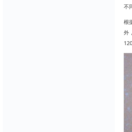
不
根
外
12