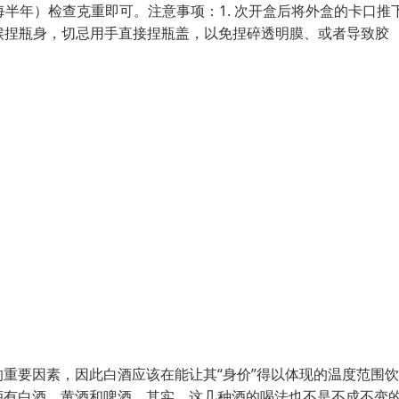
半年）检查克重即可。注意事项：1. 次开盒后将外盒的卡口推
时候捏瓶身，切忌用手直接捏瓶盖，以免捏碎透明膜、或者导致胶
重要因素，因此白酒应该在能让其“身价”得以体现的温度范围
酒有白酒、黄酒和啤酒，其实，这几种酒的喝法也不是不成不变