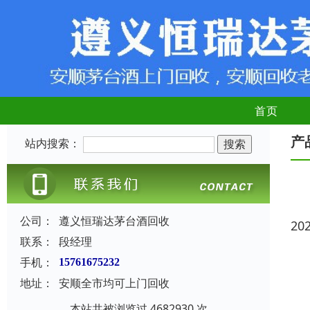
首页
产
站内搜索：
公司：
遵义恒瑞达茅台酒回收
20
联系：
段经理
手机：
15761675232
地址：
安顺全市均可上门回收
本站共被浏览过 4682930 次