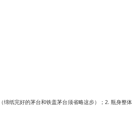
（绵纸完好的茅台和铁盖茅台须省略这步）；2. 瓶身整