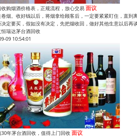
面议
顺收购烟酒价格表，正规流程，放心交易
住卷烟。收好钱以后，将烟拿给顾客后，一定要紧紧盯住，直到
否决定要买，假如没有决定，先把烟收回，做好其他生意以后再谈
义恒瑞达茅台酒回收
09-09 10:54:01
面议
顺30年茅台酒回收，值得上门回收