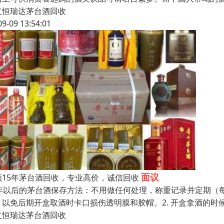
义恒瑞达茅台酒回收
09-09 13:54:01
面议
顺15年茅台酒回收，专业高价，诚信回收
6年以后的茅台酒保存方法：不用做任何处理，称重记录并定期（每
，以免后期开盒取酒时卡口损伤透明膜和胶帽。2. 开盒拿酒的
义恒瑞达茅台酒回收