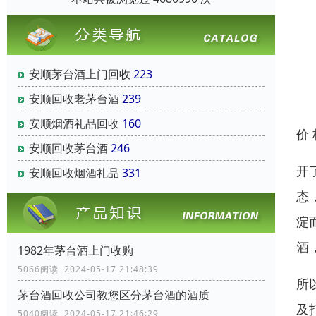
安顺茅台酒上门回收
223
安顺回收老茅台酒
239
安顺烟酒礼品回收
160
价
安顺回收茅台酒
246
开
安顺回收烟酒礼品
331
态
淀
酒
1982年茅台酒上门收购
5066阅读 2024-05-17 21:48:39
所
茅台酒回收公司教您区分茅台酒的酒质
及
5040阅读 2024-05-17 21:46:29