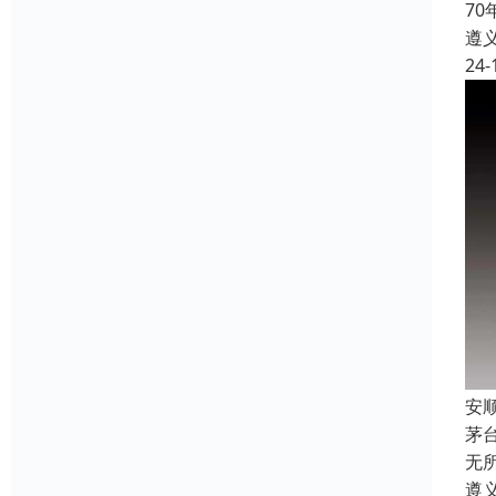
7
遵
24-
安
茅
无
遵