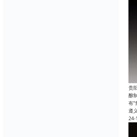
贵
酿
有
遵
24-