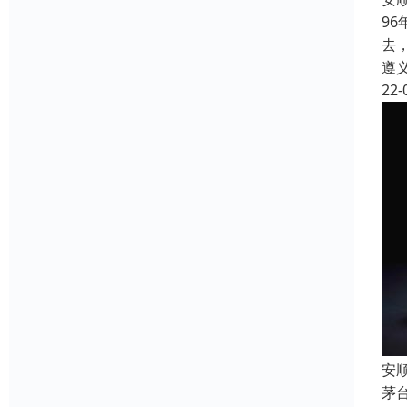
9
去
遵
22-
安
茅