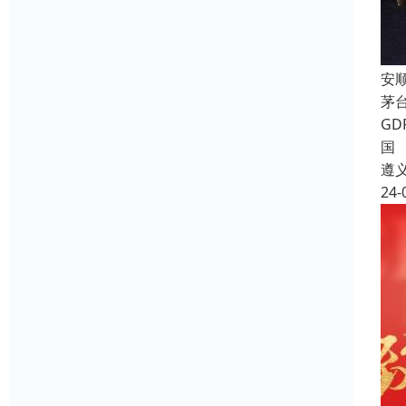
安
茅
G
国
遵
24-