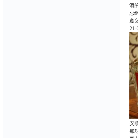
酒
忌
遵
21-
安
那