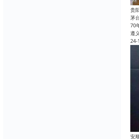
贵
茅
7
遵
24-
安