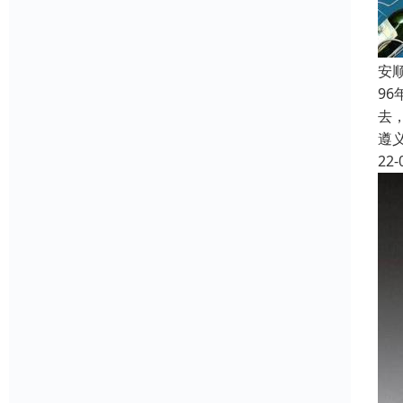
安
9
去
遵
22-