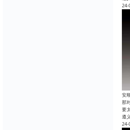
24-
安
那
要
遵
24-