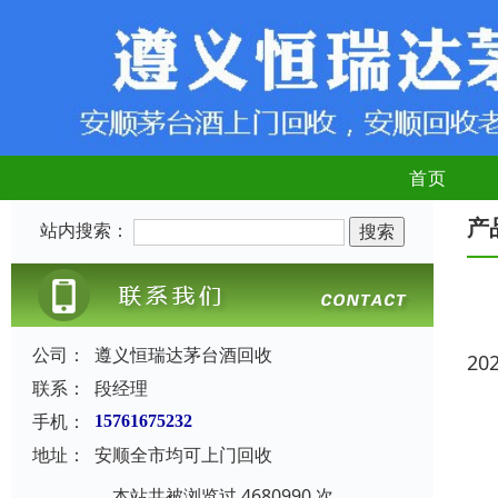
首页
产
站内搜索：
公司：
遵义恒瑞达茅台酒回收
20
联系：
段经理
手机：
15761675232
地址：
安顺全市均可上门回收
本站共被浏览过 4680990 次