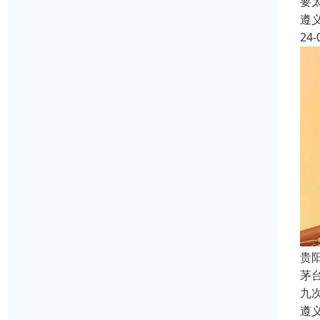
要
遵
24-
贵
茅
九
遵