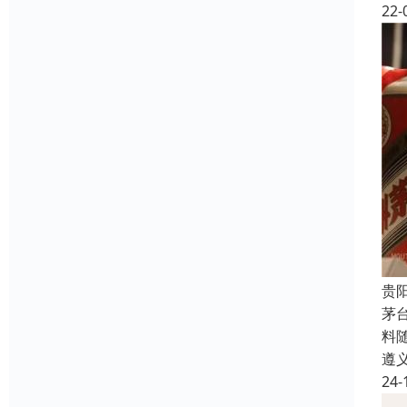
22-
贵
茅
料
遵
24-