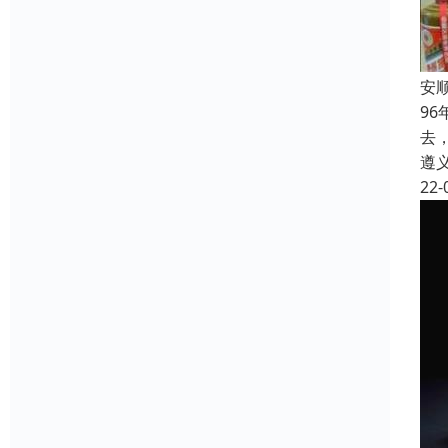
安
9
去
遵
22-