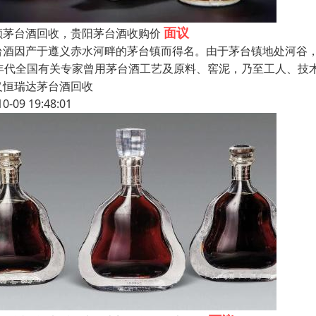
面议
顺茅台酒回收，贵阳茅台酒收购价
台酒因产于遵义赤水河畔的茅台镇而得名。由于茅台镇地处河谷，
0年代全国有关专家曾用茅台酒工艺及原料、窖泥，乃至工人、技
义恒瑞达茅台酒回收
10-09 19:48:01