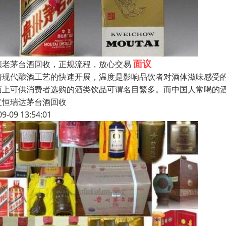
面议
顺老茅台酒回收，正规流程，放心交易
着现代酿酒工艺的快速开展，温度是影响品饮者对酒体滋味感受的
面上可供消费者选购的酒类饮品可谓名目繁多。而中国人常喝的
义恒瑞达茅台酒回收
09-09 13:54:01