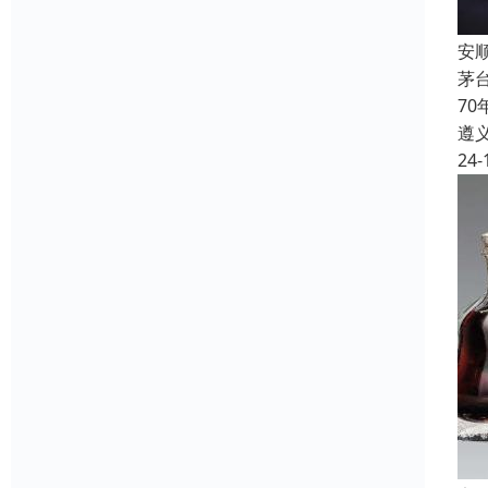
安
茅
7
遵
24-