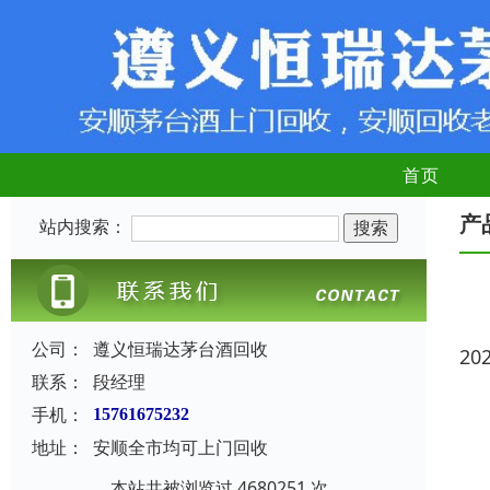
首页
产
站内搜索：
公司：
遵义恒瑞达茅台酒回收
20
联系：
段经理
手机：
15761675232
地址：
安顺全市均可上门回收
本站共被浏览过 4680251 次