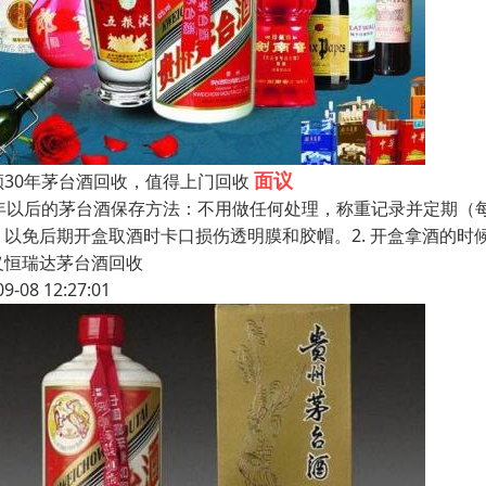
面议
顺30年茅台酒回收，值得上门回收
6年以后的茅台酒保存方法：不用做任何处理，称重记录并定期（每
，以免后期开盒取酒时卡口损伤透明膜和胶帽。2. 开盒拿酒的
义恒瑞达茅台酒回收
09-08 12:27:01