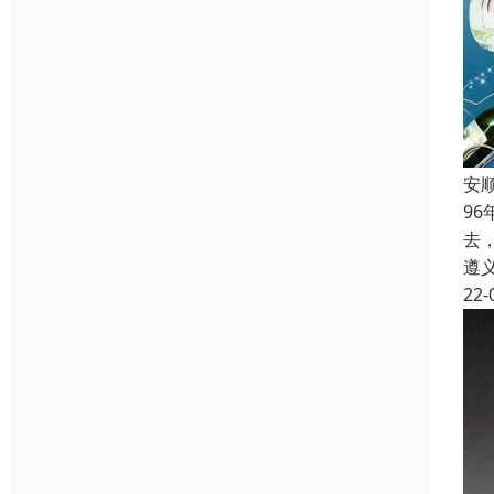
安
9
去
遵
22-