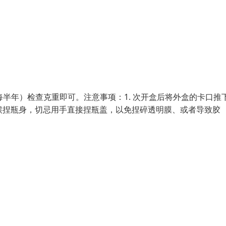
半年）检查克重即可。注意事项：1. 次开盒后将外盒的卡口推
时候捏瓶身，切忌用手直接捏瓶盖，以免捏碎透明膜、或者导致胶