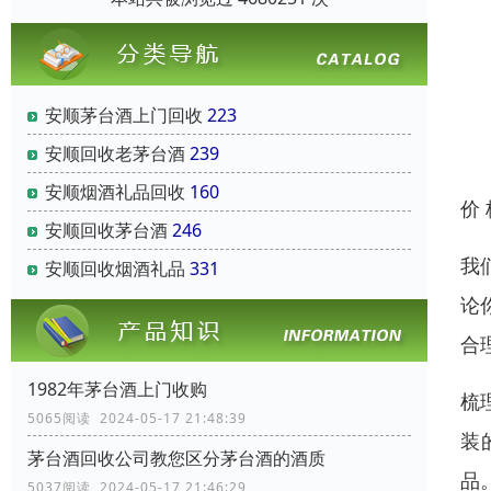
安顺茅台酒上门回收
223
安顺回收老茅台酒
239
安顺烟酒礼品回收
160
价
安顺回收茅台酒
246
我
安顺回收烟酒礼品
331
论
合
1982年茅台酒上门收购
梳
5065阅读 2024-05-17 21:48:39
装
茅台酒回收公司教您区分茅台酒的酒质
品
5037阅读 2024-05-17 21:46:29