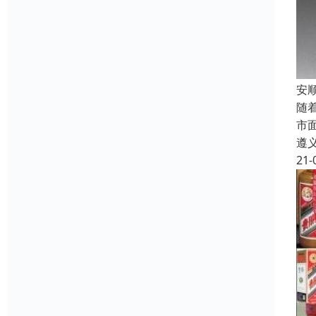
安
随
市
遵
21-