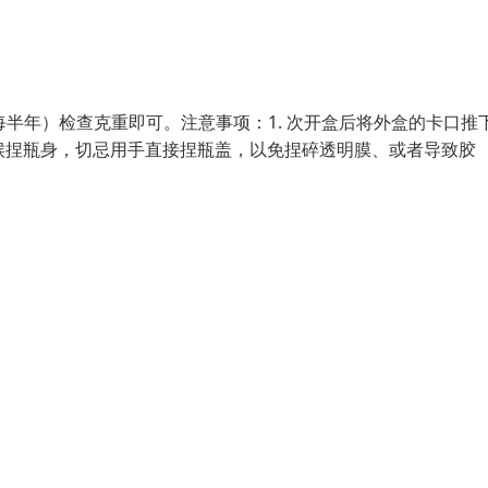
半年）检查克重即可。注意事项：1. 次开盒后将外盒的卡口推
时候捏瓶身，切忌用手直接捏瓶盖，以免捏碎透明膜、或者导致胶