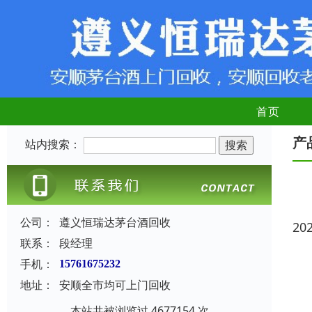
首页
产
站内搜索：
公司：
遵义恒瑞达茅台酒回收
20
联系：
段经理
手机：
15761675232
地址：
安顺全市均可上门回收
本站共被浏览过 4677154 次