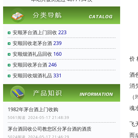
安顺茅台酒上门回收
223
安顺回收老茅台酒
239
安顺烟酒礼品回收
160
价
安顺回收茅台酒
246
酒
安顺回收烟酒礼品
331
消
（
魂
1982年茅台酒上门收购
5061阅读 2024-05-17 21:48:39
飞
茅台酒回收公司教您区分茅台酒的酒质
而
5024阅读 2024-05-17 21:46:29