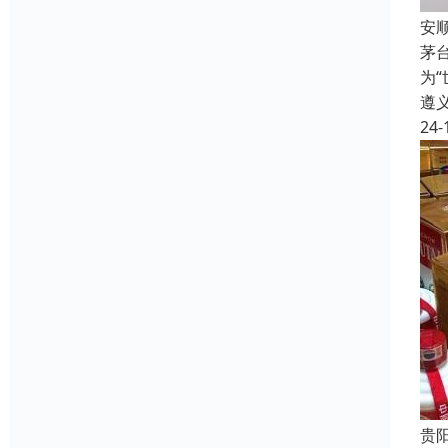
安
茅
为
遵
24-
贵