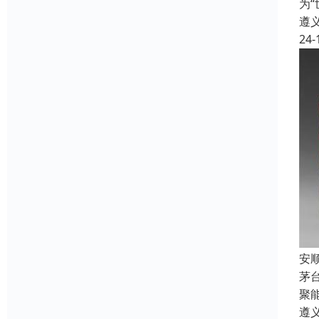
为
遵
24-
安
茅
聚
遵