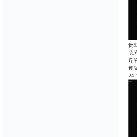
贵
装
斤
遵
24-