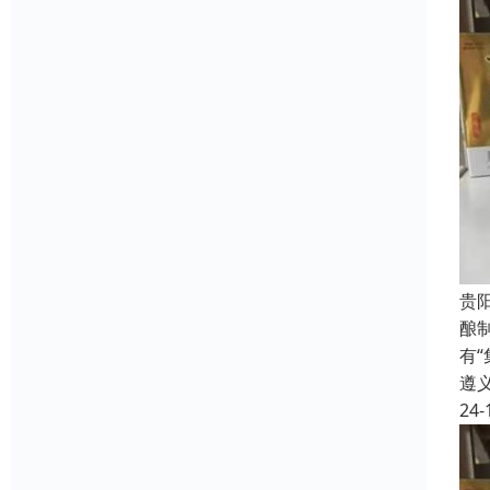
贵
酿
有
遵
24-