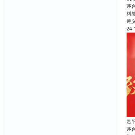
茅
料
遵
24-
贵
茅