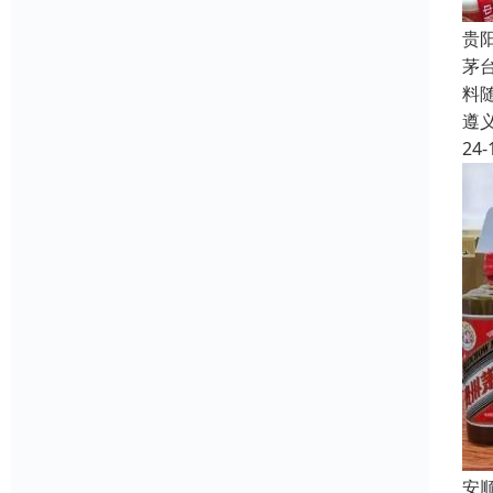
贵
茅
料
遵
24-
安