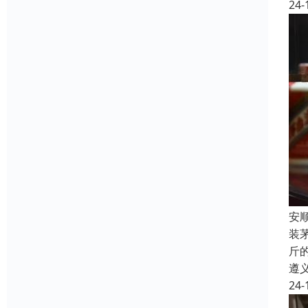
24-
安
装
斤
遵
24-