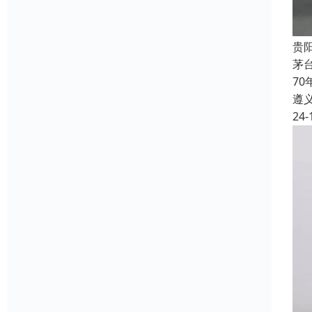
贵
茅
7
遵
24-