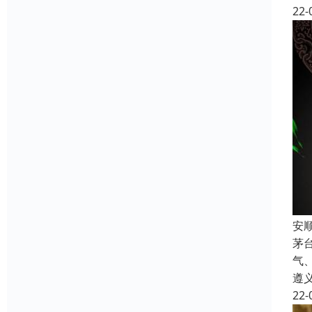
22-
安
茅
气
遵
22-