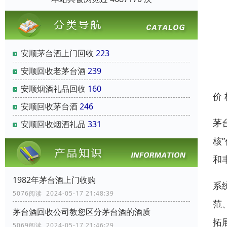
安顺茅台酒上门回收
223
安顺回收老茅台酒
239
安顺烟酒礼品回收
160
价
安顺回收茅台酒
246
茅
安顺回收烟酒礼品
331
核
和
1982年茅台酒上门收购
系
5076阅读 2024-05-17 21:48:39
范
茅台酒回收公司教您区分茅台酒的酒质
拓
5069阅读 2024-05-17 21:46:29