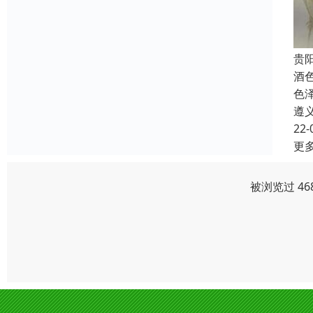
贵
酒
色
遵
22-
更
被浏览过 46