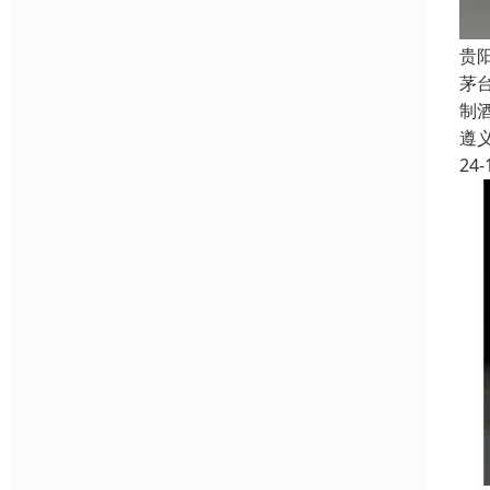
贵
茅
制
遵
24-