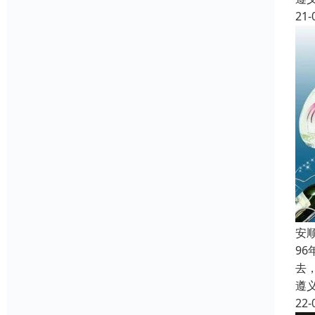
21-
安
9
去
遵
22-