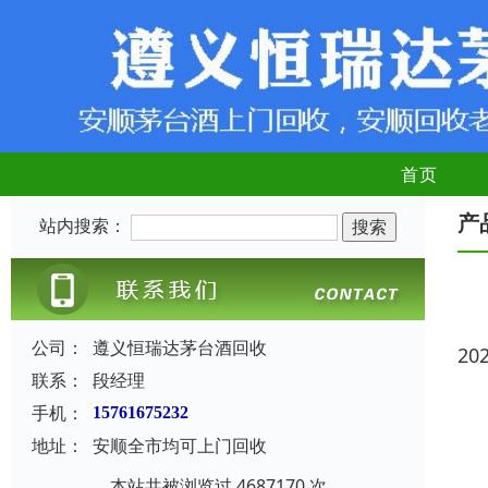
首页
产
站内搜索：
公司：
遵义恒瑞达茅台酒回收
20
联系：
段经理
手机：
15761675232
地址：
安顺全市均可上门回收
本站共被浏览过 4687170 次