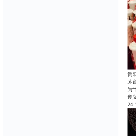
贵
茅
为
遵
24-