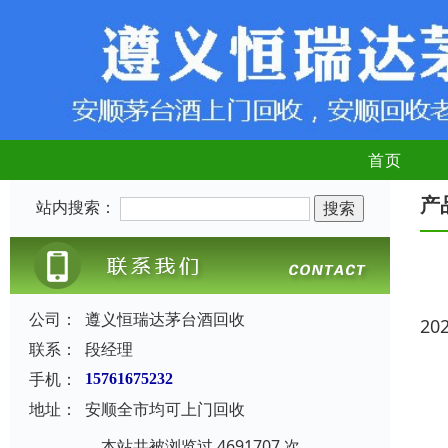
首页
产
站内搜索：
公司：
遵义恒瑞达茅台酒回收
20
联系：
段经理
手机：
15761675232
地址：
安顺全市均可上门回收
本站共被浏览过 4691707 次