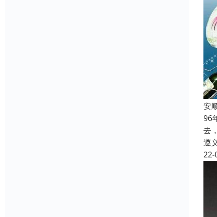
安
9
去
遵
22-