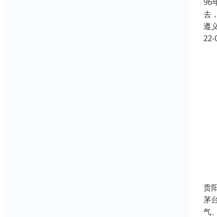
9
去
遵
22-
贵
茅
气