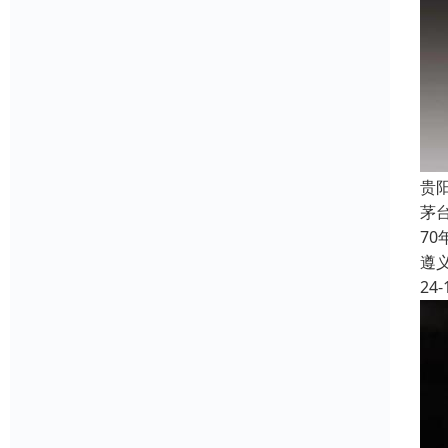
贵
茅
7
遵
24-