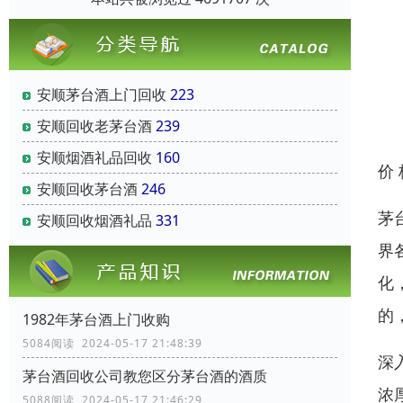
安顺茅台酒上门回收
223
安顺回收老茅台酒
239
安顺烟酒礼品回收
160
价
安顺回收茅台酒
246
茅
安顺回收烟酒礼品
331
界
化
的
1982年茅台酒上门收购
5084阅读 2024-05-17 21:48:39
深
茅台酒回收公司教您区分茅台酒的酒质
浓
5088阅读 2024-05-17 21:46:29