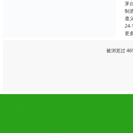
茅
制
遵
24-
更
被浏览过 46