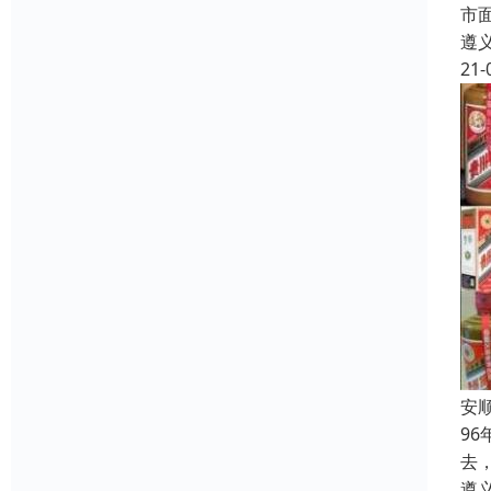
市
遵
21-
安
9
去
遵