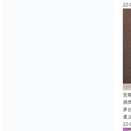
22-
安
酒
茅
遵
22-