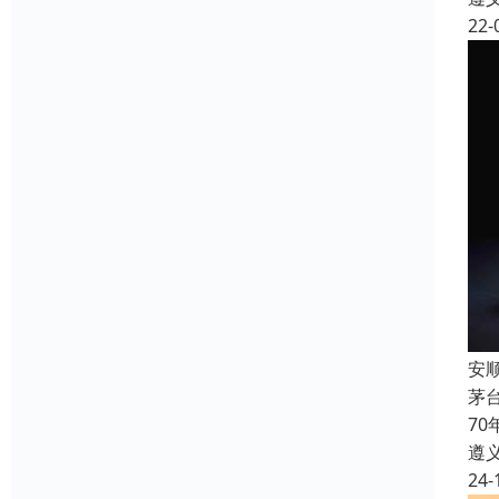
22-
安
茅
7
遵
24-