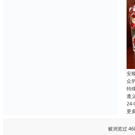
安
众
特
遵
24-
更
被浏览过 46