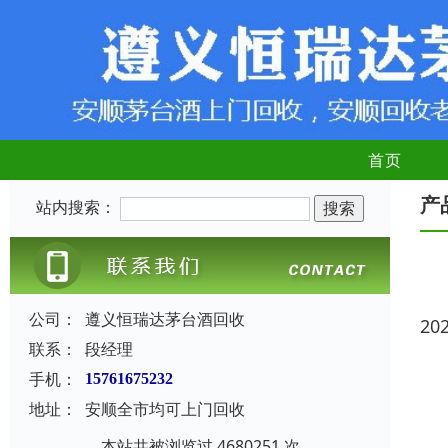
首页
产
站内搜索：
公司：
遵义恒瑞达茅台酒回收
20
联系：
段经理
手机：
15761675232
地址：
安顺全市均可上门回收
本站共被浏览过 4680251 次