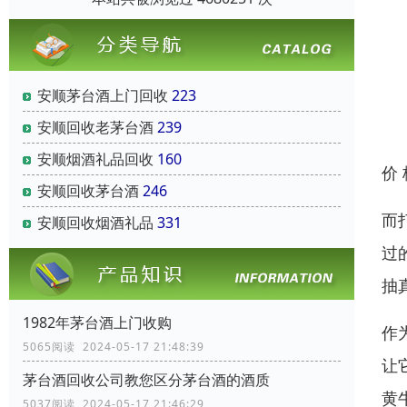
安顺茅台酒上门回收
223
安顺回收老茅台酒
239
安顺烟酒礼品回收
160
价
安顺回收茅台酒
246
而
安顺回收烟酒礼品
331
过
抽
1982年茅台酒上门收购
作
5065阅读 2024-05-17 21:48:39
让
茅台酒回收公司教您区分茅台酒的酒质
黄
5037阅读 2024-05-17 21:46:29