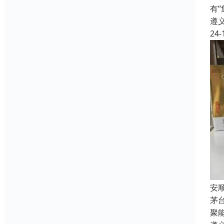
有
遵
24-
安
茅
聚