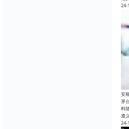
24-
安
茅
料
遵
24-