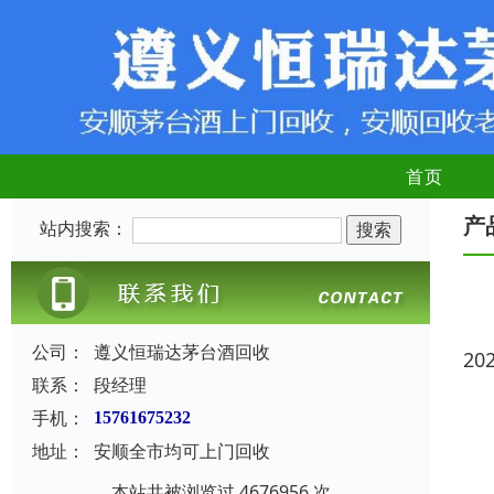
首页
产
站内搜索：
公司：
遵义恒瑞达茅台酒回收
20
联系：
段经理
手机：
15761675232
地址：
安顺全市均可上门回收
本站共被浏览过 4676956 次