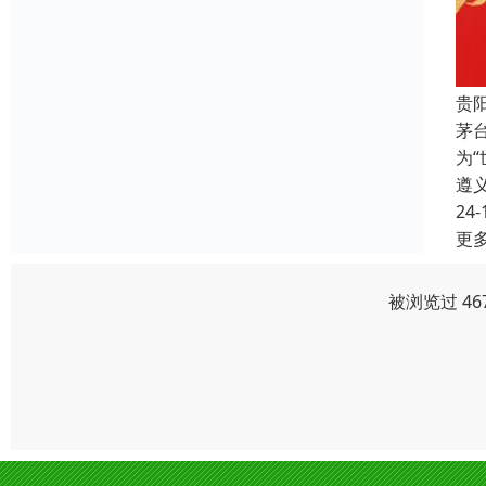
贵
茅
为
遵
24-
更
被浏览过 46