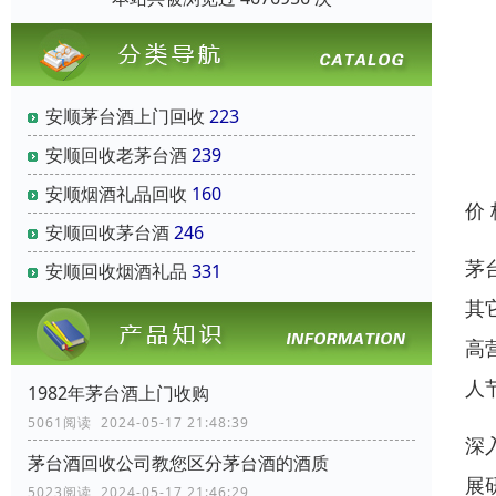
安顺茅台酒上门回收
223
安顺回收老茅台酒
239
安顺烟酒礼品回收
160
价
安顺回收茅台酒
246
茅
安顺回收烟酒礼品
331
其
高
人
1982年茅台酒上门收购
5061阅读 2024-05-17 21:48:39
深
茅台酒回收公司教您区分茅台酒的酒质
展
5023阅读 2024-05-17 21:46:29