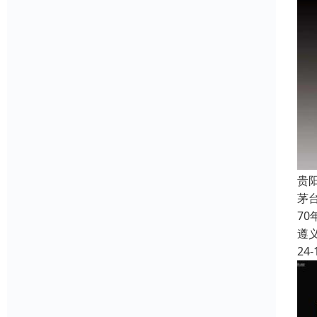
贵
茅
7
遵
24-