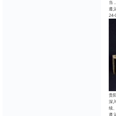
当
遵
24-
贵
深
续
遵