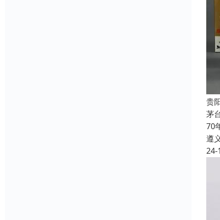
贵
茅
7
遵
24-