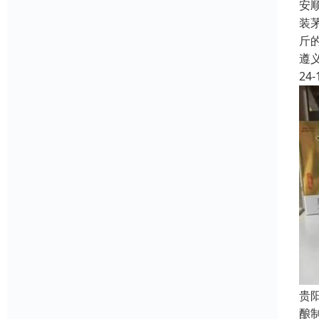
安
装
斤
遵
24-
贵
酿